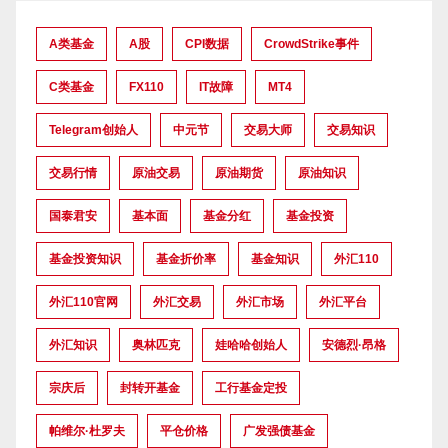
A类基金
A股
CPI数据
CrowdStrike事件
C类基金
FX110
IT故障
MT4
Telegram创始人
中元节
交易大师
交易知识
交易行情
原油交易
原油期货
原油知识
国泰君安
基本面
基金分红
基金投资
基金投资知识
基金折价率
基金知识
外汇110
外汇110官网
外汇交易
外汇市场
外汇平台
外汇知识
奥林匹克
娃哈哈创始人
安德烈·昂格
宗庆后
封转开基金
工行基金定投
帕维尔·杜罗夫
平仓价格
广发强债基金