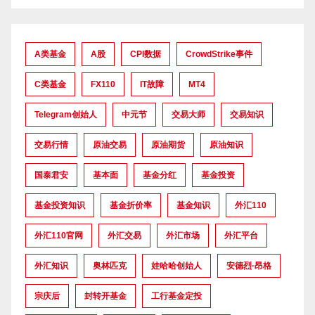
A类基金
A股
CPI数据
CrowdStrike事件
C类基金
FX110
IT故障
MT4
Telegram创始人
中元节
交易大师
交易知识
交易行情
原油交易
原油期货
原油知识
国泰君安
基本面
基金分红
基金投资
基金投资知识
基金折价率
基金知识
外汇110
外汇110官网
外汇交易
外汇市场
外汇平台
外汇知识
奥林匹克
娃哈哈创始人
安德烈·昂格
宗庆后
封转开基金
工行基金定投