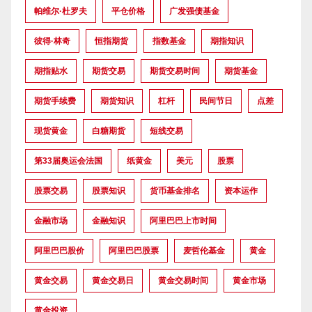
帕维尔·杜罗夫
平仓价格
广发强债基金
彼得·林奇
恒指期货
指数基金
期指知识
期指贴水
期货交易
期货交易时间
期货基金
期货手续费
期货知识
杠杆
民间节日
点差
现货黄金
白糖期货
短线交易
第33届奥运会法国
纸黄金
美元
股票
股票交易
股票知识
货币基金排名
资本运作
金融市场
金融知识
阿里巴巴上市时间
阿里巴巴股价
阿里巴巴股票
麦哲伦基金
黄金
黄金交易
黄金交易日
黄金交易时间
黄金市场
黄金投资