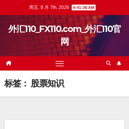
跳
周五. 8 月 7th, 2026
4:41:36 AM
至
内
外汇110_FX110.com_外汇110官
容
网
标签：
股票知识