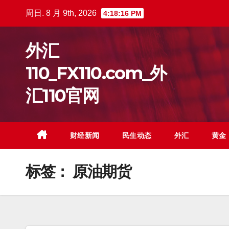
跳
周日. 8 月 9th, 2026
4:18:17 PM
至
内
外汇
容
110_FX110.com_外
汇110官网
财经新闻
民生动态
外汇
黄金
标签：
原油期货