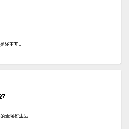
 是绕不开…
?
要的金融衍生品…