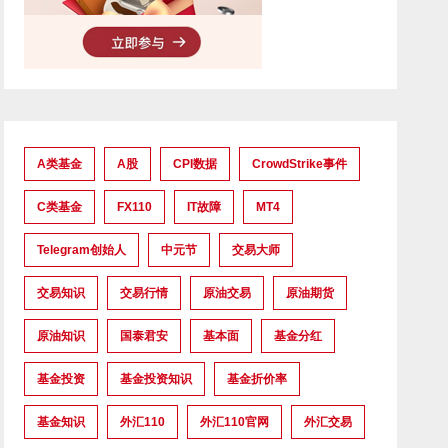
A类基金
A股
CPI数据
CrowdStrike事件
C类基金
FX110
IT故障
MT4
Telegram创始人
中元节
交易大师
交易知识
交易行情
原油交易
原油期货
原油知识
国泰君安
基本面
基金分红
基金投资
基金投资知识
基金折价率
基金知识
外汇110
外汇110官网
外汇交易