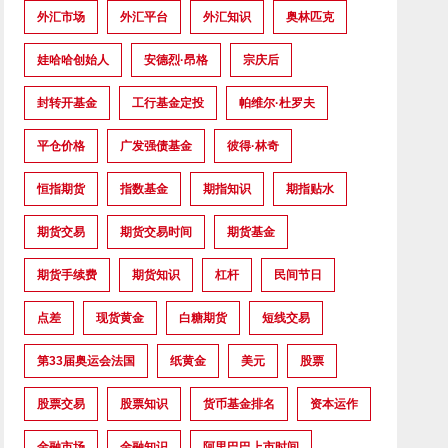
外汇市场
外汇平台
外汇知识
奥林匹克
娃哈哈创始人
安德烈·昂格
宗庆后
封转开基金
工行基金定投
帕维尔·杜罗夫
平仓价格
广发强债基金
彼得·林奇
恒指期货
指数基金
期指知识
期指贴水
期货交易
期货交易时间
期货基金
期货手续费
期货知识
杠杆
民间节日
点差
现货黄金
白糖期货
短线交易
第33届奥运会法国
纸黄金
美元
股票
股票交易
股票知识
货币基金排名
资本运作
金融市场
金融知识
阿里巴巴上市时间