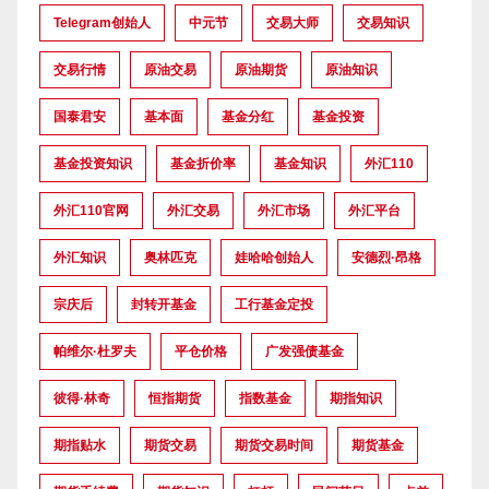
Telegram创始人
中元节
交易大师
交易知识
交易行情
原油交易
原油期货
原油知识
国泰君安
基本面
基金分红
基金投资
基金投资知识
基金折价率
基金知识
外汇110
外汇110官网
外汇交易
外汇市场
外汇平台
外汇知识
奥林匹克
娃哈哈创始人
安德烈·昂格
宗庆后
封转开基金
工行基金定投
帕维尔·杜罗夫
平仓价格
广发强债基金
彼得·林奇
恒指期货
指数基金
期指知识
期指贴水
期货交易
期货交易时间
期货基金