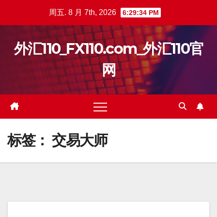
跳
周五. 8 月 7th, 2026
6:29:34 PM
至
内
外汇110_FX110.com_外汇110官
容
网
标签：
交易大师