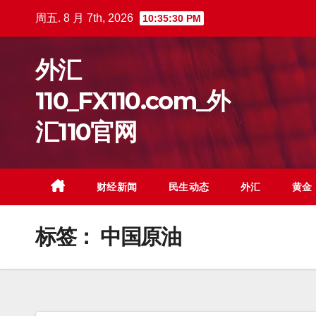
跳
周五. 8 月 7th, 2026
10:35:31 PM
至
内
外汇
容
110_FX110.com_外
汇110官网
财经新闻
民生动态
外汇
黄金
标签：
中国原油