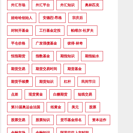
外汇市场
外汇平台
外汇知识
奥林匹克
娃哈哈创始人
安德烈·昂格
宗庆后
封转开基金
工行基金定投
帕维尔·杜罗夫
平仓价格
广发强债基金
彼得·林奇
恒指期货
指数基金
期指知识
期指贴水
期货交易
期货交易时间
期货基金
期货手续费
期货知识
杠杆
民间节日
点差
现货黄金
白糖期货
短线交易
第33届奥运会法国
纸黄金
美元
股票
股票交易
股票知识
货币基金排名
资本运作
金融市场
金融知识
阿里巴巴上市时间