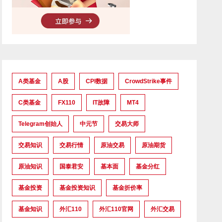
A类基金
A股
CPI数据
CrowdStrike事件
C类基金
FX110
IT故障
MT4
Telegram创始人
中元节
交易大师
交易知识
交易行情
原油交易
原油期货
原油知识
国泰君安
基本面
基金分红
基金投资
基金投资知识
基金折价率
基金知识
外汇110
外汇110官网
外汇交易