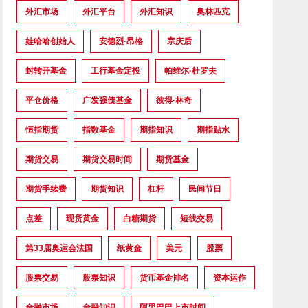
外汇市场
外汇平台
外汇知识
奥林匹克
娃哈哈创始人
安德烈·昂格
宗庆后
封转开基金
工行基金定投
帕维尔·杜罗夫
平仓价格
广发强债基金
彼得·林奇
恒指期货
指数基金
期指知识
期指贴水
期货交易
期货交易时间
期货基金
期货手续费
期货知识
杠杆
民间节日
点差
现货黄金
白糖期货
短线交易
第33届奥运会法国
纸黄金
美元
股票
股票交易
股票知识
货币基金排名
资本运作
金融市场
金融知识
阿里巴巴上市时间