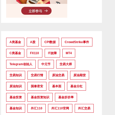
A类基金
A股
CPI数据
CrowdStrike事件
C类基金
FX110
IT故障
MT4
Telegram创始人
中元节
交易大师
交易知识
交易行情
原油交易
原油期货
原油知识
国泰君安
基本面
基金分红
基金投资
基金投资知识
基金折价率
基金知识
外汇110
外汇110官网
外汇交易