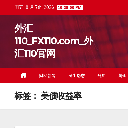
跳
周五. 8 月 7th, 2026
10:38:01 PM
至
内
外汇
容
110_FX110.com_外
汇110官网
财经新闻
民生动态
外汇
黄金
标签：
美债收益率