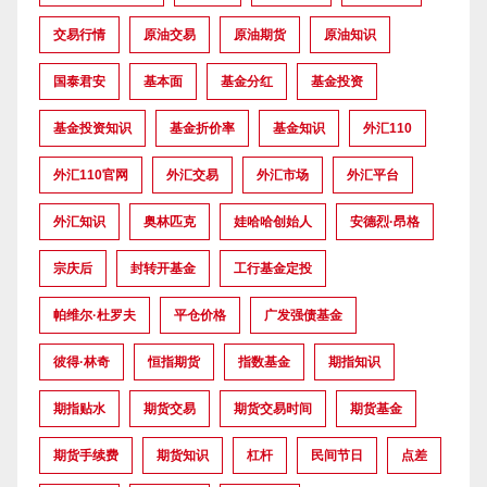
交易行情
原油交易
原油期货
原油知识
国泰君安
基本面
基金分红
基金投资
基金投资知识
基金折价率
基金知识
外汇110
外汇110官网
外汇交易
外汇市场
外汇平台
外汇知识
奥林匹克
娃哈哈创始人
安德烈·昂格
宗庆后
封转开基金
工行基金定投
帕维尔·杜罗夫
平仓价格
广发强债基金
彼得·林奇
恒指期货
指数基金
期指知识
期指贴水
期货交易
期货交易时间
期货基金
期货手续费
期货知识
杠杆
民间节日
点差