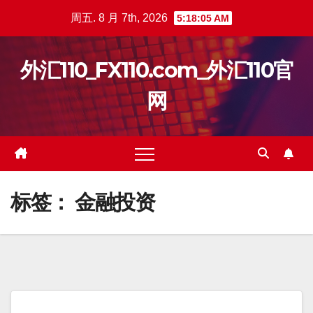
跳
周五. 8 月 7th, 2026
5:18:06 AM
至
内
外汇110_FX110.com_外汇110官
容
网
标签：
金融投资