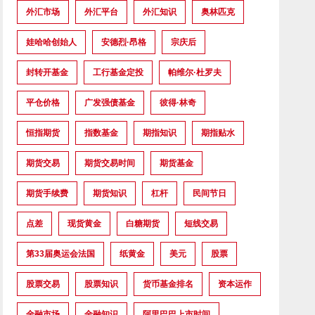
外汇市场
外汇平台
外汇知识
奥林匹克
娃哈哈创始人
安德烈·昂格
宗庆后
封转开基金
工行基金定投
帕维尔·杜罗夫
平仓价格
广发强债基金
彼得·林奇
恒指期货
指数基金
期指知识
期指贴水
期货交易
期货交易时间
期货基金
期货手续费
期货知识
杠杆
民间节日
点差
现货黄金
白糖期货
短线交易
第33届奥运会法国
纸黄金
美元
股票
股票交易
股票知识
货币基金排名
资本运作
金融市场
金融知识
阿里巴巴上市时间