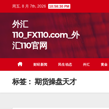
跳
周五. 8 月 7th, 2026
10:58:31 PM
至
内
外汇
容
110_FX110.com_外
汇110官网
财经新闻
民生动态
外汇
黄金
标签：
期货操盘天才