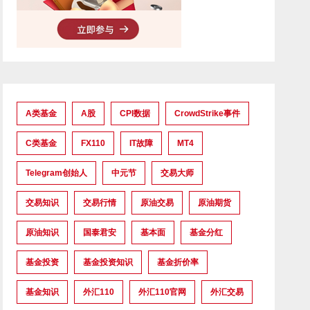
A类基金
A股
CPI数据
CrowdStrike事件
C类基金
FX110
IT故障
MT4
Telegram创始人
中元节
交易大师
交易知识
交易行情
原油交易
原油期货
原油知识
国泰君安
基本面
基金分红
基金投资
基金投资知识
基金折价率
基金知识
外汇110
外汇110官网
外汇交易