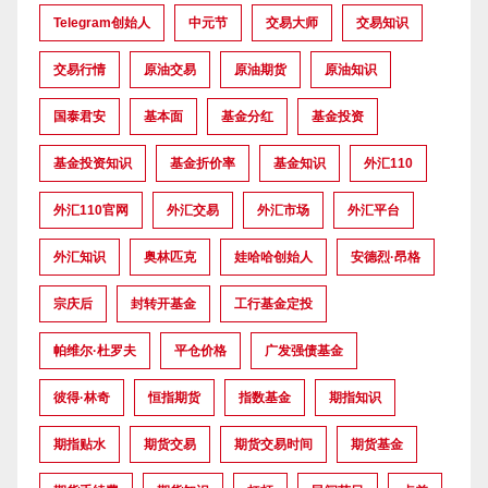
Telegram创始人
中元节
交易大师
交易知识
交易行情
原油交易
原油期货
原油知识
国泰君安
基本面
基金分红
基金投资
基金投资知识
基金折价率
基金知识
外汇110
外汇110官网
外汇交易
外汇市场
外汇平台
外汇知识
奥林匹克
娃哈哈创始人
安德烈·昂格
宗庆后
封转开基金
工行基金定投
帕维尔·杜罗夫
平仓价格
广发强债基金
彼得·林奇
恒指期货
指数基金
期指知识
期指贴水
期货交易
期货交易时间
期货基金