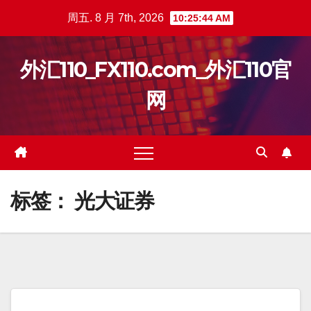
跳
周五. 8 月 7th, 2026
10:25:45 AM
至
内
外汇110_FX110.com_外汇110官
容
网
标签：
光大证券