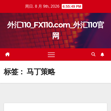
跳
周日. 8 月 9th, 2026
6:55:49 PM
至
内
外汇110_FX110.com_外汇110官
容
网
标签：
马丁策略