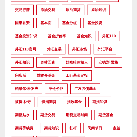
交易行情
原油交易
原油期货
原油知识
国泰君安
基本面
基金分红
基金投资
基金投资知识
基金折价率
基金知识
外汇110
外汇110官网
外汇交易
外汇市场
外汇平台
外汇知识
奥林匹克
娃哈哈创始人
安德烈·昂格
宗庆后
封转开基金
工行基金定投
帕维尔·杜罗夫
平仓价格
广发强债基金
彼得·林奇
恒指期货
指数基金
期指知识
期指贴水
期货交易
期货交易时间
期货基金
期货手续费
期货知识
杠杆
民间节日
点差