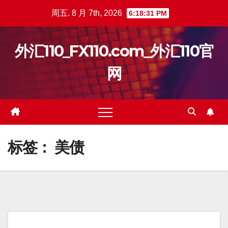
跳
周五. 8 月 7th, 2026
6:18:31 PM
至
内
外汇110_FX110.com_外汇110官
容
网
标签：
美债