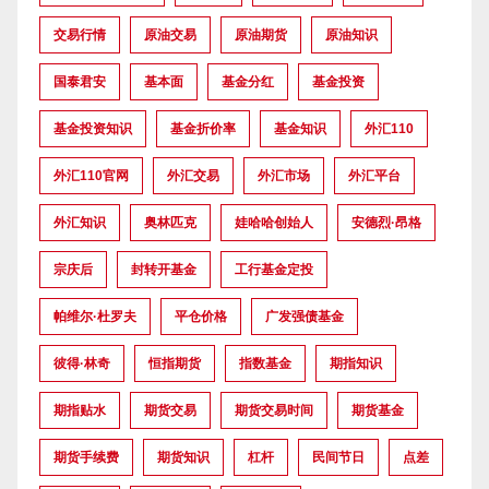
交易行情
原油交易
原油期货
原油知识
国泰君安
基本面
基金分红
基金投资
基金投资知识
基金折价率
基金知识
外汇110
外汇110官网
外汇交易
外汇市场
外汇平台
外汇知识
奥林匹克
娃哈哈创始人
安德烈·昂格
宗庆后
封转开基金
工行基金定投
帕维尔·杜罗夫
平仓价格
广发强债基金
彼得·林奇
恒指期货
指数基金
期指知识
期指贴水
期货交易
期货交易时间
期货基金
期货手续费
期货知识
杠杆
民间节日
点差