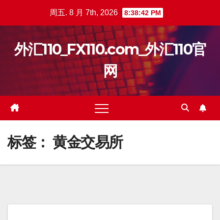
跳
周五. 8 月 7th, 2026
8:38:42 PM
至
内
外汇110_FX110.com_外汇110官
容
网
标签：
黄金交易所