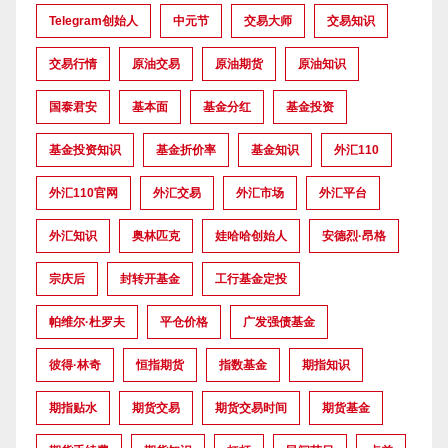
Telegram创始人
中元节
交易大师
交易知识
交易行情
原油交易
原油期货
原油知识
国泰君安
基本面
基金分红
基金投资
基金投资知识
基金折价率
基金知识
外汇110
外汇110官网
外汇交易
外汇市场
外汇平台
外汇知识
奥林匹克
娃哈哈创始人
安德烈·昂格
宗庆后
封转开基金
工行基金定投
帕维尔·杜罗夫
平仓价格
广发强债基金
彼得·林奇
恒指期货
指数基金
期指知识
期指贴水
期货交易
期货交易时间
期货基金