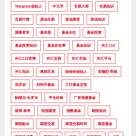
Telegram创始人
中元节
交易大师
交易知识
交易行情
原油交易
原油期货
原油知识
国泰君安
基本面
基金分红
基金投资
基金投资知识
基金折价率
基金知识
外汇110
外汇110官网
外汇交易
外汇市场
外汇平台
外汇知识
奥林匹克
娃哈哈创始人
安德烈·昂格
宗庆后
封转开基金
工行基金定投
帕维尔·杜罗夫
平仓价格
广发强债基金
彼得·林奇
恒指期货
指数基金
期指知识
期指贴水
期货交易
期货交易时间
期货基金