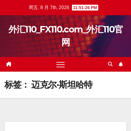
跳
周五. 8 月 7th, 2026
11:51:27 PM
至
内
外汇110_FX110.com_外汇110官
容
网
标签：
迈克尔·斯坦哈特