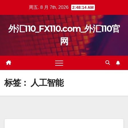
跳
周五. 8 月 7th, 2026
2:48:15 AM
至
内
外汇110_FX110.com_外汇110官
容
网
标签：
人工智能