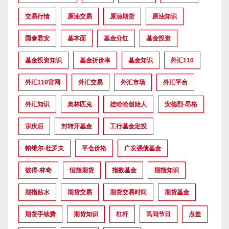
交易行情
原油交易
原油期货
原油知识
国泰君安
基本面
基金分红
基金投资
基金投资知识
基金折价率
基金知识
外汇110
外汇110官网
外汇交易
外汇市场
外汇平台
外汇知识
奥林匹克
娃哈哈创始人
安德烈·昂格
宗庆后
封转开基金
工行基金定投
帕维尔·杜罗夫
平仓价格
广发强债基金
彼得·林奇
恒指期货
指数基金
期指知识
期指贴水
期货交易
期货交易时间
期货基金
期货手续费
期货知识
杠杆
民间节日
点差