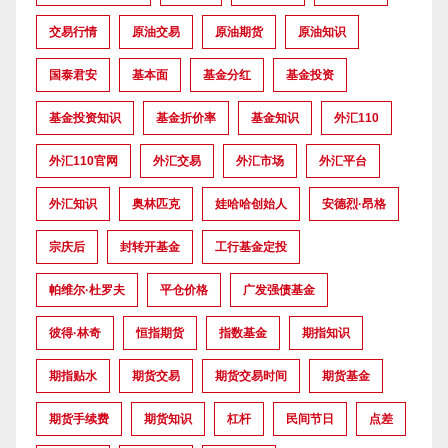
交易行情
原油交易
原油期货
原油知识
国泰君安
基本面
基金分红
基金投资
基金投资知识
基金折价率
基金知识
外汇110
外汇110官网
外汇交易
外汇市场
外汇平台
外汇知识
奥林匹克
娃哈哈创始人
安德烈·昂格
宗庆后
封转开基金
工行基金定投
帕维尔·杜罗夫
平仓价格
广发强债基金
彼得·林奇
恒指期货
指数基金
期指知识
期指贴水
期货交易
期货交易时间
期货基金
期货手续费
期货知识
杠杆
民间节日
点差