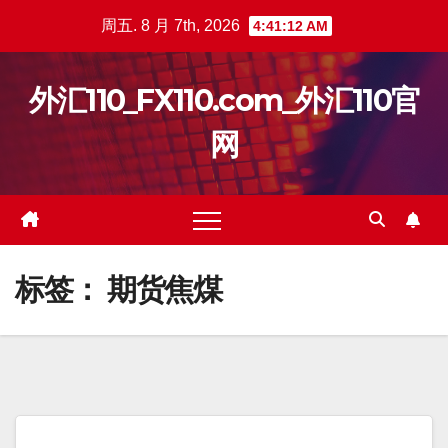
跳
周五. 8 月 7th, 2026
4:41:12 AM
至
内
外汇110_FX110.com_外汇110官
容
网
标签：
期货焦煤