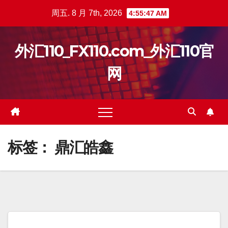
跳
周五. 8 月 7th, 2026
4:55:47 AM
至
内
外汇110_FX110.com_外汇110官
容
网
标签：
鼎汇皓鑫