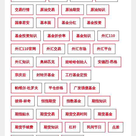
交易行情
原油交易
原油期货
原油知识
国泰君安
基本面
基金分红
基金投资
基金投资知识
基金折价率
基金知识
外汇110
外汇110官网
外汇交易
外汇市场
外汇平台
外汇知识
奥林匹克
娃哈哈创始人
安德烈·昂格
宗庆后
封转开基金
工行基金定投
帕维尔·杜罗夫
平仓价格
广发强债基金
彼得·林奇
恒指期货
指数基金
期指知识
期指贴水
期货交易
期货交易时间
期货基金
期货手续费
期货知识
杠杆
民间节日
点差