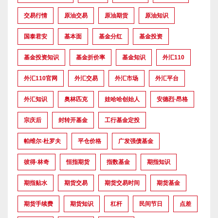
交易行情
原油交易
原油期货
原油知识
国泰君安
基本面
基金分红
基金投资
基金投资知识
基金折价率
基金知识
外汇110
外汇110官网
外汇交易
外汇市场
外汇平台
外汇知识
奥林匹克
娃哈哈创始人
安德烈·昂格
宗庆后
封转开基金
工行基金定投
帕维尔·杜罗夫
平仓价格
广发强债基金
彼得·林奇
恒指期货
指数基金
期指知识
期指贴水
期货交易
期货交易时间
期货基金
期货手续费
期货知识
杠杆
民间节日
点差