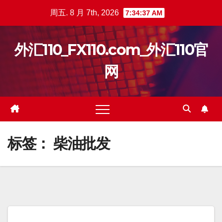
跳
周五. 8 月 7th, 2026
7:34:37 AM
至
内
外汇110_FX110.com_外汇110官
容
网
标签：
柴油批发