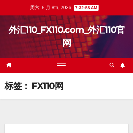
跳
周六. 8 月 8th, 2026
7:32:58 AM
至
内
外汇110_FX110.com_外汇110官
容
网
标签：
FX110网