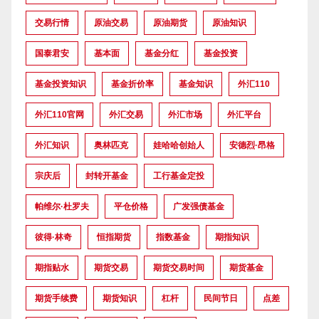
交易行情
原油交易
原油期货
原油知识
国泰君安
基本面
基金分红
基金投资
基金投资知识
基金折价率
基金知识
外汇110
外汇110官网
外汇交易
外汇市场
外汇平台
外汇知识
奥林匹克
娃哈哈创始人
安德烈·昂格
宗庆后
封转开基金
工行基金定投
帕维尔·杜罗夫
平仓价格
广发强债基金
彼得·林奇
恒指期货
指数基金
期指知识
期指贴水
期货交易
期货交易时间
期货基金
期货手续费
期货知识
杠杆
民间节日
点差