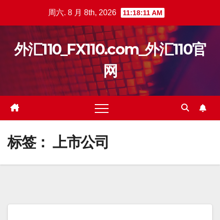
跳
周六. 8 月 8th, 2026
11:18:11 AM
至
内
外汇110_FX110.com_外汇110官
容
网
标签：
上市公司