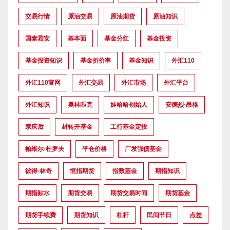
交易行情
原油交易
原油期货
原油知识
国泰君安
基本面
基金分红
基金投资
基金投资知识
基金折价率
基金知识
外汇110
外汇110官网
外汇交易
外汇市场
外汇平台
外汇知识
奥林匹克
娃哈哈创始人
安德烈·昂格
宗庆后
封转开基金
工行基金定投
帕维尔·杜罗夫
平仓价格
广发强债基金
彼得·林奇
恒指期货
指数基金
期指知识
期指贴水
期货交易
期货交易时间
期货基金
期货手续费
期货知识
杠杆
民间节日
点差